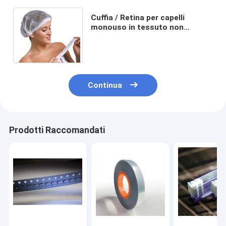
Cuffia / Retina per capelli
monouso in tessuto non
tessuto per uso medico,
certificata CE, misure 18” 19”
21” 24”
Continua
Prodotti Raccomandati