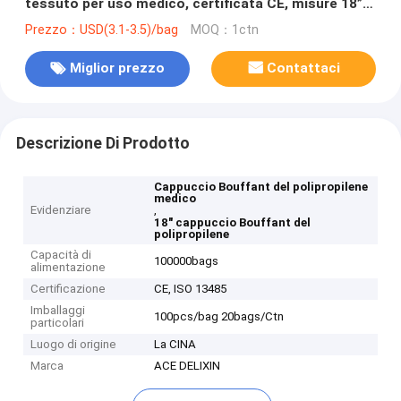
tessuto per uso medico, certificata CE, misure 18”
19” 21” 24”
Prezzo：USD(3.1-3.5)/bag
MOQ：1ctn
Miglior prezzo
Contattaci
Descrizione Di Prodotto
Cappuccio Bouffant del polipropilene
medico
Evidenziare
,
18" cappuccio Bouffant del
polipropilene
Capacità di
100000bags
alimentazione
Certificazione
CE, ISO 13485
Imballaggi
100pcs/bag 20bags/Ctn
particolari
Luogo di origine
La CINA
Marca
ACE DELIXIN