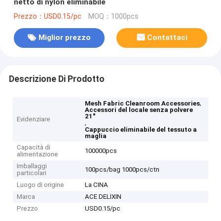
netto di nylon eliminabile
Prezzo：USD0.15/pc
MOQ：1000pcs
Miglior prezzo
Contattaci
Descrizione Di Prodotto
,
Mesh Fabric Cleanroom Accessories
Accessori del locale senza polvere
21"
Evidenziare
,
Cappuccio eliminabile del tessuto a
maglia
Capacità di
100000pcs
alimentazione
Imballaggi
100pcs/bag 1000pcs/ctn
particolari
Luogo di origine
La CINA
Marca
ACE DELIXIN
Prezzo
USD0.15/pc