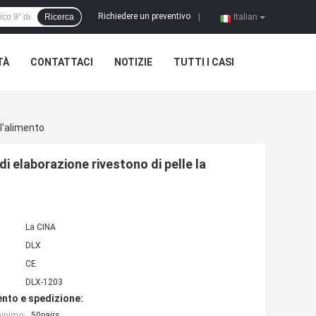
Richiedere un preventivo
Ricerca
|
Italian
TÀ
CONTATTACI
NOTIZIE
TUTTI I CASI
l'alimento
di elaborazione rivestono di pelle la
La CINA
DLX
CE
DLX-1203
nto e spedizione:
minimo:
50pairs