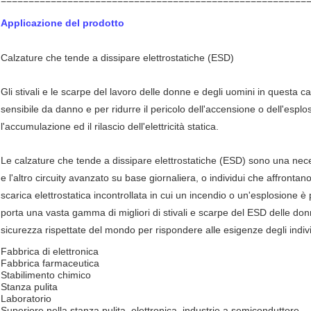
Applicazione del prodotto
Calzature che tende a dissipare elettrostatiche (ESD)
Gli stivali e le scarpe del lavoro delle donne e degli uomini in questa c
sensibile da danno e per ridurre il pericolo dell'accensione o dell'esplos
l'accumulazione ed il rilascio dell'elettricità statica.
Le calzature che tende a dissipare elettrostatiche (ESD) sono una neces
e l'altro circuity avanzato su base giornaliera, o individui che affrontan
scarica elettrostatica incontrollata in cui un incendio o un'esplosione è
porta una vasta gamma di migliori di stivali e scarpe del ESD delle don
sicurezza rispettate del mondo per rispondere alle esigenze degli indiv
Fabbrica di elettronica
Fabbrica farmaceutica
Stabilimento chimico
Stanza pulita
Laboratorio
Superiore nella stanza pulita, elettronica, industrie a semiconduttore