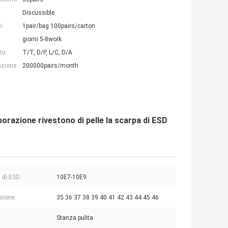
Discussible
i:
1pair/bag 100pairs/carton
giorni 5-8work
to:
T/T, D/P, L/C, D/A
azione:
200000pairs/month
aborazione rivestono di pelle la scarpa di ESD
 di ESD:
10E7-10E9
sione:
35 36 37 38 39 40 41 42 43 44 45 46
Stanza pulita