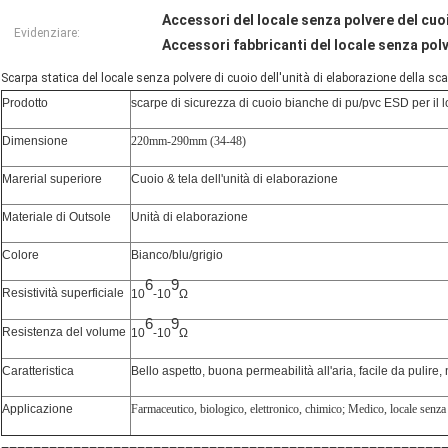
Accessori del locale senza polvere del cuoi
Evidenziare:
Accessori fabbricanti del locale senza polv
Scarpa statica del locale senza polvere di cuoio dell'unità di elaborazione della sca
Prodotto
scarpe di sicurezza di cuoio bianche di pu/pvc ESD per il 
Dimensione
220mm-290mm (34-48)
Marerial superiore
Cuoio & tela dell'unità di elaborazione
Materiale di Outsole
Unità di elaborazione
Colore
Bianco/blu/grigio
6
9
Resistività superficiale
10
-10
Ω
6
9
Resistenza del volume
10
-10
Ω
Caratteristica
Bello aspetto, buona permeabilità all'aria, facile da pulire,
Applicazione
Farmaceutico, biologico, elettronico, chimico; Medico, locale senza
=======================================================