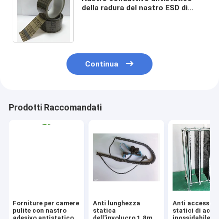
della radura del nastro ESD di
griglia del nastro di griglia dei
prodotti di BOPP ESD
Continua
Prodotti Raccomandati
Forniture per camere
Anti lunghezza
Anti accessori
pulite con nastro
statica
statici di acci
adesivo antistatico
dell'involucro 1.8m
inossidabile, r