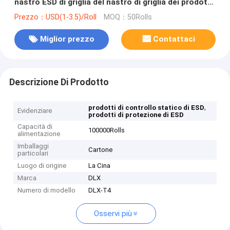
nastro ESD di griglia del nastro di griglia dei prodotti
di BOPP ESD
Prezzo：USD(1-3.5)/Roll
MOQ：50Rolls
Miglior prezzo
Contattaci
Descrizione Di Prodotto
,
prodotti di controllo statico di ESD
Evidenziare
prodotti di protezione di ESD
Capacità di
100000Rolls
alimentazione
Imballaggi
Cartone
particolari
Luogo di origine
La Cina
Marca
DLX
Numero di modello
DLX-T4
Osservi più