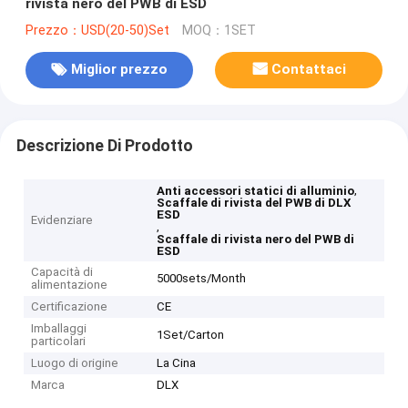
rivista nero del PWB di ESD
Prezzo：USD(20-50)Set
MOQ：1SET
Miglior prezzo
Contattaci
Descrizione Di Prodotto
,
Anti accessori statici di alluminio
Scaffale di rivista del PWB di DLX
ESD
Evidenziare
,
Scaffale di rivista nero del PWB di
ESD
Capacità di
5000sets/Month
alimentazione
Certificazione
CE
Imballaggi
1Set/Carton
particolari
Luogo di origine
La Cina
Marca
DLX