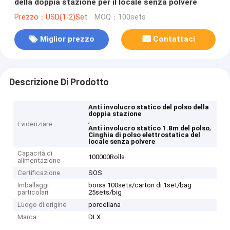
della doppia stazione per il locale senza polvere
Prezzo：USD(1-2)Set
MOQ：100sets
Miglior prezzo
Contattaci
Descrizione Di Prodotto
Anti involucro statico del polso della
doppia stazione
,
Evidenziare
,
Anti involucro statico 1.8m del polso
Cinghia di polso elettrostatica del
locale senza polvere
Capacità di
100000Rolls
alimentazione
Certificazione
SOS
Imballaggi
borsa 100sets/carton di 1set/bag
particolari
25sets/big
Luogo di origine
porcellana
Marca
DLX