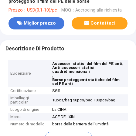
proteggono il film del PE delle borse
Prezzo：USD(0.1-10)/pc
MOQ：Accroding alla richiesta
Miglior prezzo
Contattaci
Descrizione Di Prodotto
,
Accessori statici del film del PE anti
Anti accessori statici
quadridimensionali
Evidenziare
,
Borse proteggenti statiche del film
del PE anti
Certificazione
SGS
Imballaggi
10pcs/bag 50pcs/bag 100pcs/bag
particolari
Luogo di origine
La CINA
Marca
ACE DELIXIN
Numero di modello
borsa della barriera dell'umidità