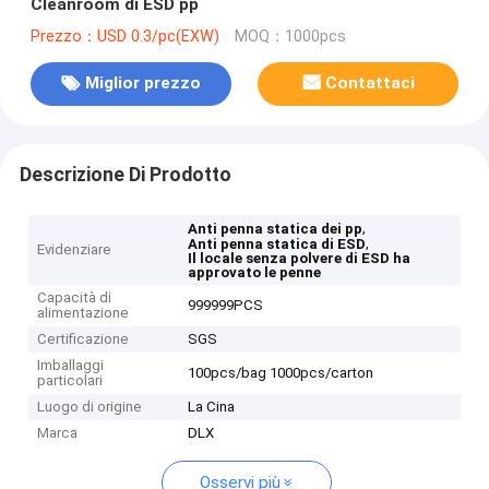
Cleanroom di ESD pp
Prezzo：USD 0.3/pc(EXW)
MOQ：1000pcs
Miglior prezzo
Contattaci
Descrizione Di Prodotto
,
Anti penna statica dei pp
,
Anti penna statica di ESD
Evidenziare
Il locale senza polvere di ESD ha
approvato le penne
Capacità di
999999PCS
alimentazione
Certificazione
SGS
Imballaggi
100pcs/bag 1000pcs/carton
particolari
Luogo di origine
La Cina
Marca
DLX
Osservi più