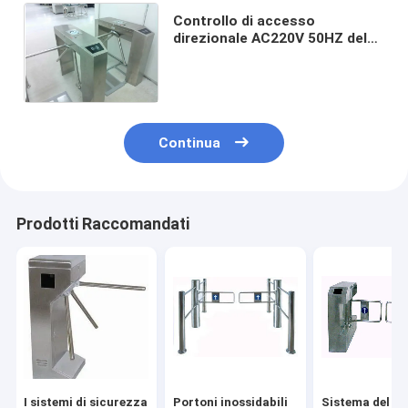
Controllo di accesso
direzionale AC220V 50HZ del
cancello girevole del ponte di
ESD della Bi pedonale del
portone
Continua
Prodotti Raccomandati
I sistemi di sicurezza
Portoni inossidabili
Sistema del b