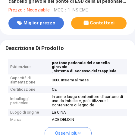
cancello girevole del ponte di ESD della Bi pedonale
del portone
Prezzo：Negoziabile
MOQ：1 INSIEME
Miglior prezzo
Contattaci
Descrizione Di Prodotto
portone pedonale del cancello
Evidenziare
girevole
,
sistema di accesso del treppiede
Capacità di
3000 insiemi al mese
alimentazione
Certificazione
CE
In primo luogo contenitore di cartone di
Imballaggi
uso da imballare, poi utilizzare il
particolari
contenitore di legno de
Luogo di origine
La CINA
Marca
ACE DELIXIN
Osservi più