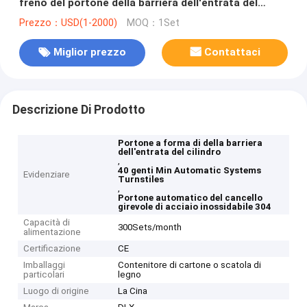
freno del portone della barriera dell'entrata del
cilindro
Prezzo：USD(1-2000)
MOQ：1Set
Miglior prezzo
Contattaci
Descrizione Di Prodotto
Portone a forma di della barriera
dell'entrata del cilindro
,
40 genti Min Automatic Systems
Evidenziare
Turnstiles
,
Portone automatico del cancello
girevole di acciaio inossidabile 304
Capacità di
300Sets/month
alimentazione
Certificazione
CE
Imballaggi
Contenitore di cartone o scatola di
particolari
legno
Luogo di origine
La Cina