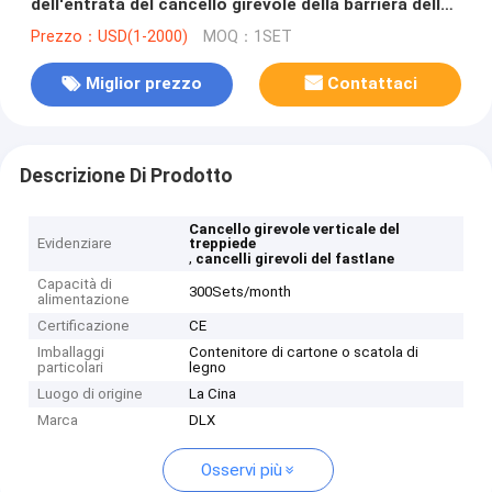
dell'entrata del cancello girevole della barriera della
falda di altezza della vita
Prezzo：USD(1-2000)
MOQ：1SET
Miglior prezzo
Contattaci
Descrizione Di Prodotto
Cancello girevole verticale del
Evidenziare
treppiede
,
cancelli girevoli del fastlane
Capacità di
300Sets/month
alimentazione
Certificazione
CE
Imballaggi
Contenitore di cartone o scatola di
particolari
legno
Luogo di origine
La Cina
Marca
DLX
Osservi più