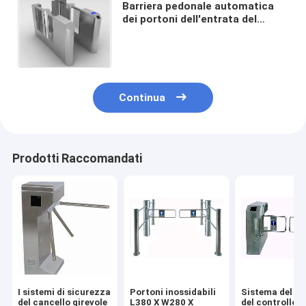
Barriera pedonale automatica
dei portoni dell'entrata del
cancello girevole della barriera
della falda di altezza della vita
Continua
Prodotti Raccomandati
I sistemi di sicurezza
Portoni inossidabili
Sistema del b
del cancello girevole
L380 X W280 X
del controllo d