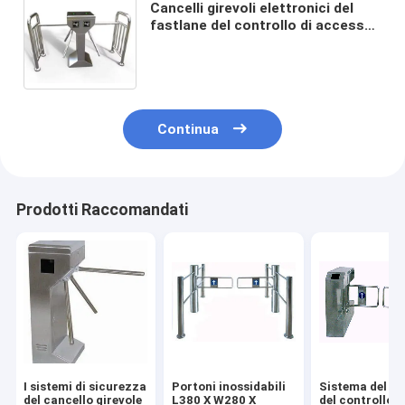
Cancelli girevoli elettronici del
fastlane del controllo di accesso
per produttività di lavoro Improve
Continua
Prodotti Raccomandati
I sistemi di sicurezza
Portoni inossidabili
Sistema del b
del cancello girevole
L380 X W280 X
del controllo d