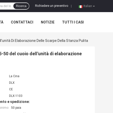
Richiedere un preventivo
Ricerca
|
Italian
TÀ
CONTATTACI
NOTIZIE
TUTTI I CASI
'unità Di Elaborazione Delle Scarpe Della Stanza Pulita
-50 del cuoio dell'unità di elaborazione
La Cina
DLX
CE
DLX-1103
nto e spedizione:
minimo:
50 paia