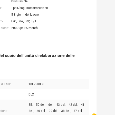
Discussible
i:
1pair/bag 100pairs/carton
5-8 giorni del lavoro
to:
L/C, D/A, D/P, T/T
azione:
20000pairs/month
l cuoio dell'unità di elaborazione delle
 di ESD:
10E7-10E9
DLX
35、 50 del、 del、 43 del、 42 del、 41
sione:
del、 40 del、 39 del、 38 del、 37 del、