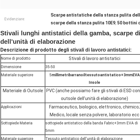
Scarpe antistatiche della stanza pulita del
Evidenziare:
scarpe della stanza pulita 10E9
50 bottini 
,
Stivali lunghi antistatici della gamba, scarpe d
dell'unità di elaborazione
Descrizione di prodotto
degli
stivali di lavoro antistatici:
Stivali di lavoro antistatici
Nome di prodotto
Dimensione
35-50
Materiale superiore
5
millimetribarranoiltessutoantistatico+3mmEVA
Insole
Materiale di Outsole
PVC (anche possiamo fare gli stivali di ESD con 
outsole dell'unità di elaborazione)
Farmaceutico, biologico, elettronico, chimico;
Applicazioni
Medico, locale senza polvere, laboratorio ecc
Sottopiede Materia
sottopiede antistatico della banda Fabric+3mm EVA di
5mm
Materiale superiore
Tessuto antistatico dell'unità di elaborazione