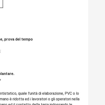
te, prova del tempo
;
plantare.
e
tistatico, quale l'unità di elaborazione, PVC o lo
ano è ridotta ed i lavoratori o gli operatori nella
mano ed il contatto della terra indossando le