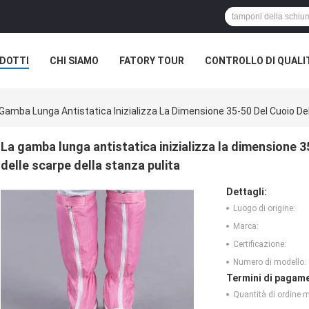
DOTTI
CHI SIAMO
FATORY TOUR
CONTROLLO DI QUALI
Gamba Lunga Antistatica Inizializza La Dimensione 35-50 Del Cuoio Dell
La gamba lunga antistatica inizializza la dimensione 35
delle scarpe della stanza pulita
Dettagli:
Luogo di origine:
Marca:
Certificazione:
Numero di modello:
Termini di pagame
Quantità di ordine 