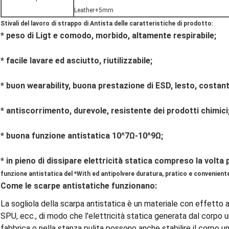
Leather+5mm
Stivali del lavoro
di
strappo di
Antista
delle caratteristiche di prodotto:
* peso di Ligt e comodo, morbido, altamente respirabile;
* facile lavare ed asciutto, riutilizzabile;
* buon wearability, buona prestazione di ESD, lesto, costan
* antiscorrimento, durevole, resistente dei prodotti chimici
* buona funzione antistatica 10^7Ω-10^9Ω;
* in pieno di dissipare elettricità statica compreso la volta 
funzione antistatica del *With ed antipolvere duratura, pratico e convenient
Come le scarpe antistatiche funzionano:
La sogliola della scarpa antistatica è un materiale con effetto an
SPU, ecc., di modo che l'elettricità statica generata dal corpo um
fabbrica o nella stanza pulita possono anche stabilire il corpo u