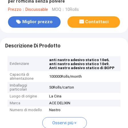
per l'officina senza polvere
Prezzo：Discussable
MOQ：10Rolls
Miglior prezzo
Contattaci
Descrizione Di Prodotto
,
anti nastro adesivo statico 10e6
Evidenziare
,
anti nastro adesivo statico 10e9
Anti nastro adesivo statico di BOPP
Capacità di
100000Rolls/month
alimentazione
Imballaggi
50Rolls/carton
particolari
Luogo di origine
La Cina
Marca
ACE DELIXIN
Numero di modello
Nastro
Osservi più