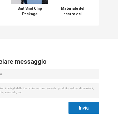
Smt Smd Chip
Materiale del
Package
nastro del
Embossed Carrier
trasportatore
ca
Tape e nastro
impresso PC per il
el
della copertura
trasformatore
el
della bobina
elettronico
ciare messaggio