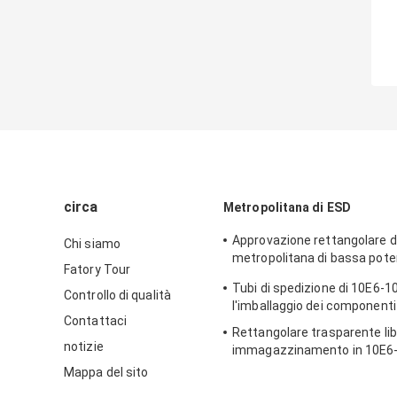
circa
Metropolitana di ESD
Approvazione rettangolare di
Chi siamo
metropolitana di bassa pot
Fatory Tour
imballaggio di plastica
Tubi di spedizione di 10E6-1
Controllo di qualità
l'imballaggio dei componenti 
Contattaci
Rettangolare trasparente lib
notizie
immagazzinamento in 10E6-
metropolitana dell'alogeno 
Mappa del sito