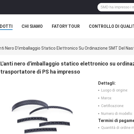
DOTTI
CHI SIAMO
FATORY TOUR
CONTROLLO DI QUALI
anti Nero D'imballaggio Statico Elettronico Su Ordinazione SMT Del Na
L'anti nero d'imballaggio statico elettronico su ordin
trasportatore di PS ha impresso
Dettagli:
Luogo di origine:
Marca:
Certificazione:
Numero di modello:
Termini di pagame
Quantità di ordine 