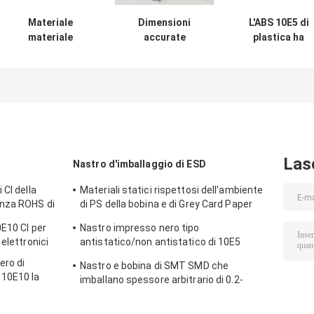
Materiale
Dimensioni
L'ABS 10E5 di
materiale
accurate
plastica ha
dell'animale
impresse
impresso
domestico di Ps
conduttive del
elettricità stati
del pc di Smt del
nastro e della
del pacchetto d
nastro nero del
bobina del
trasportatore d
trasportatore per
trasportatore
nastro del
l'imballaggio di
trasportatore
superficie
l'anti
Las
Nastro d'imballaggio di ESD
 CI della
Materiali statici rispettosi dell'ambiente
enza ROHS di
di PS della bobina e di Grey Card Paper
Smd Tape anti
0E10 CI per
Nastro impresso nero tipo
elettronici
antistatico/non antistatico di 10E5
impermeabile del trasportatore
ero di
Nastro e bobina di SMT SMD che
10E10 la
imballano spessore arbitrario di 0.2-
PETG CI
0.5mm