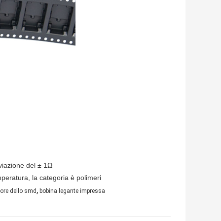
eviazione del ± 1Ω
peratura, la categoria è polimeri
,
tore dello smd
bobina legante impressa