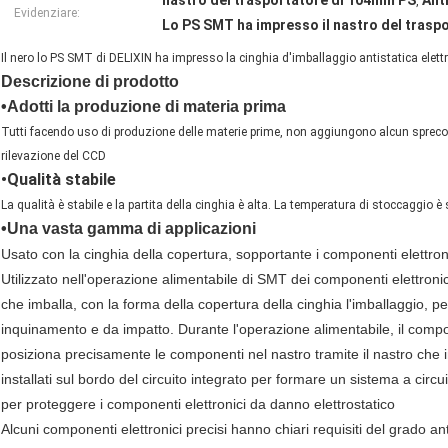
nastro del trasportatore di 104mm PS
Ant
,
Evidenziare:
Lo PS SMT ha impresso il nastro del trasp
Il nero lo PS SMT di DELIXIN ha impresso la cinghia d'imballaggio antistatica elett
Descrizione di prodotto
•Adotti la produzione di materia prima
Tutti facendo uso di produzione delle materie prime, non aggiungono alcun sprec
rilevazione del CCD
•Qualità stabile
La qualità è stabile e la partita della cinghia è alta. La temperatura di stoccaggio è 
•Una vasta gamma di applicazioni
Usato con la cinghia della copertura, sopportante i componenti elettron
Utilizzato nell'operazione alimentabile di SMT dei componenti elettronic
che imballa, con la forma della copertura della cinghia l'imballaggio, 
inquinamento e da impatto. Durante l'operazione alimentabile, il compon
posiziona precisamente le componenti nel nastro tramite il nastro che i
installati sul bordo del circuito integrato per formare un sistema a circ
per proteggere i componenti elettronici da danno elettrostatico
Alcuni componenti elettronici precisi hanno chiari requisiti del grado ant