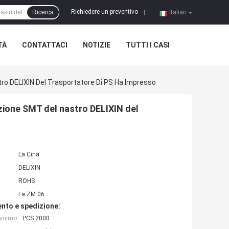
Richiedere un preventivo
Ricerca
|
Italian
TÀ
CONTATTACI
NOTIZIE
TUTTI I CASI
stro DELIXIN Del Trasportatore Di PS Ha Impresso
azione SMT del nastro DELIXIN del
La Cina
DELIXIN
ROHS
La ZM 06
nto e spedizione:
minimo:
PCS 2000