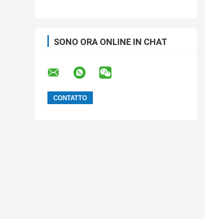
BGA, induttanza capacitiva, nastro
portante antistatico, elaborazione su
misura di nastro SMT
SONO ORA ONLINE IN CHAT