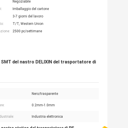
Negoziabile
i:
Imballaggio del cartone
3-7 giorni del lavoro
to:
T/T, Western Union
azione:
2500 pc/settimane
e SMT del nastro DELIXIN del trasportatore di
:
Nero/trasparente
re:
0.2mm-1.0mm
dustriale:
Industria elettronica