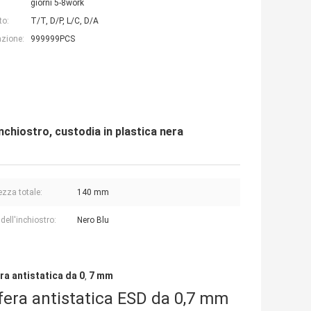
giorni 5-8work
to:
T/T, D/P, L/C, D/A
azione:
999999PCS
nchiostro, custodia in plastica nera
zza totale:
140 mm
dell'inchiostro:
Nero Blu
ra antistatica da 0
7 mm
,
fera antistatica ESD da 0,7 mm