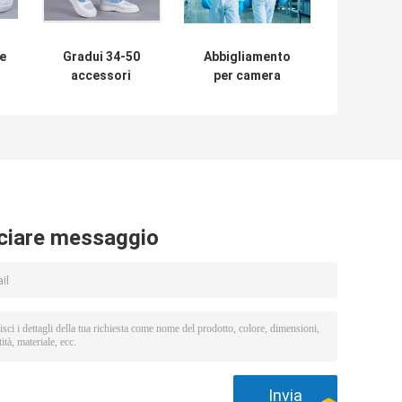
le
Gradui 34-50
Abbigliamento
accessori
per camera
4-
secondo la
bianca
misura del locale
e
senza polvere,
on
anti stivali statici
del lavoro con il
PVC Outsole
ciare messaggio