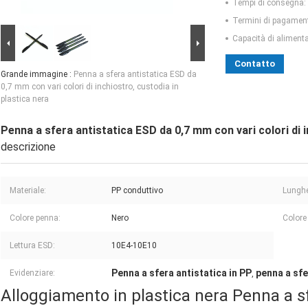
Tempi di consegna:
Termini di pagamen
Capacità di aliment
Contatto
Grande immagine :
Penna a sfera antistatica ESD da
0,7 mm con vari colori di inchiostro, custodia in
plastica nera
Penna a sfera antistatica ESD da 0,7 mm con vari colori di i
descrizione
Materiale:
PP conduttivo
Lunghe
Colore penna:
Nero
Colore 
Lettura ESD:
10E4-10E10
Penna a sfera antistatica in PP
penna a sfe
Evidenziare:
,
Alloggiamento in plastica nera Penna a s