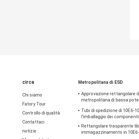
circa
Metropolitana di ESD
Approvazione rettangolare di
Chi siamo
metropolitana di bassa pot
Fatory Tour
imballaggio di plastica
Tubi di spedizione di 10E6-1
Controllo di qualità
l'imballaggio dei componenti 
Contattaci
Rettangolare trasparente lib
notizie
immagazzinamento in 10E6-
metropolitana dell'alogeno 