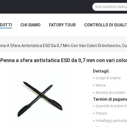
DOTTI
CHI SIAMO
FATORY TOUR
CONTROLLO DI QUALI
na A Sfera Antistatica ESD Da 0,7 Mm Con Vari Colori Di Inchiostro, Cu
Penna a sfera antistatica ESD da 0,7 mm con vari colori
Dettagli:
Luogo di origine:
Marca:
Numero di modello:
Termini di pagame
Quantità di ordine 
Prezzo:
Imballaggi particolar