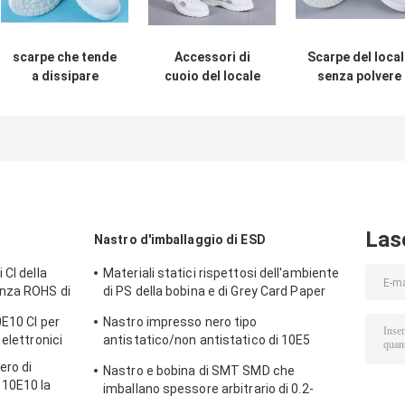
scarpe che tende
Accessori di
Scarpe del loca
a dissipare
cuoio del locale
senza polvere
statiche quattro
senza polvere
ESD della tela 3
respirabili Mesh
dell'unità di
46 dell'unità di
Side Open di
elaborazione,
elaborazione tr
290mm ESD
stivali del lavoro
lati respirabili c
di 220mm-300mm
Velcro
ESD
Las
Nastro d'imballaggio di ESD
 CI della
Materiali statici rispettosi dell'ambiente
enza ROHS di
di PS della bobina e di Grey Card Paper
Smd Tape anti
0E10 CI per
Nastro impresso nero tipo
elettronici
antistatico/non antistatico di 10E5
impermeabile del trasportatore
ero di
Nastro e bobina di SMT SMD che
10E10 la
imballano spessore arbitrario di 0.2-
PETG CI