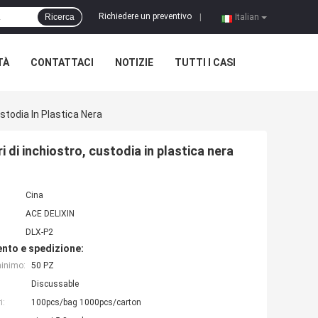
Richiedere un preventivo
Ricerca
|
Italian
TÀ
CONTATTACI
NOTIZIE
TUTTI I CASI
stodia In Plastica Nera
 di inchiostro, custodia in plastica nera
Cina
ACE DELIXIN
DLX-P2
nto e spedizione:
minimo:
50 PZ
Discussable
i:
100pcs/bag 1000pcs/carton