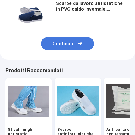
Scarpe da lavoro antistatiche
in PVC caldo invernale,
morbide, comode, con suole
spesse
Continua
Prodotti Raccomandati
Stivali lunghi
Scarpe
Anti carta sta
antistatici
antinfortunistiche
non tessuta le