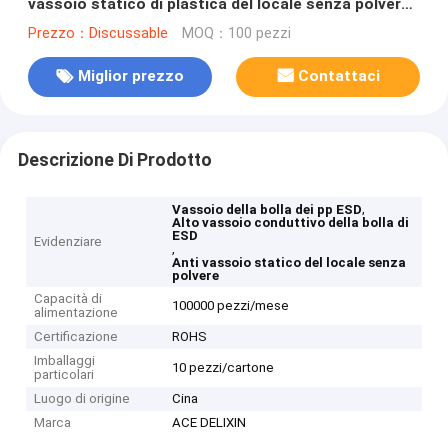
vassoio statico di plastica del locale senza polvere
anti
Prezzo：Discussable
MOQ：100 pezzi
Miglior prezzo
Contattaci
Descrizione Di Prodotto
,
Vassoio della bolla dei pp ESD
Alto vassoio conduttivo della bolla di
ESD
Evidenziare
,
Anti vassoio statico del locale senza
polvere
Capacità di
100000 pezzi/mese
alimentazione
Certificazione
ROHS
Imballaggi
10 pezzi/cartone
particolari
Luogo di origine
Cina
Marca
ACE DELIXIN