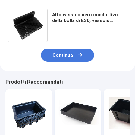
Alto vassoio nero conduttivo
della bolla di ESD, vassoio
statico di plastica del locale
senza polvere anti
Continua
Prodotti Raccomandati