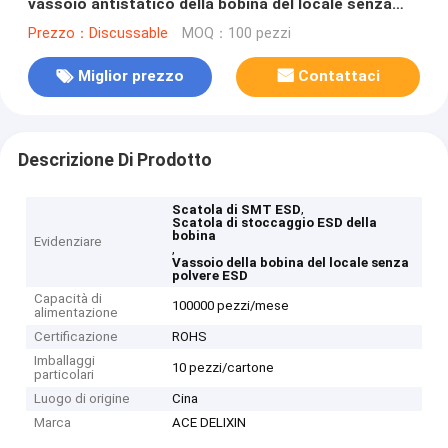
vassoio antistatico della bobina del locale senza
polvere ESD
Prezzo：Discussable
MOQ：100 pezzi
Miglior prezzo
Contattaci
Descrizione Di Prodotto
,
Scatola di SMT ESD
Scatola di stoccaggio ESD della
bobina
Evidenziare
,
Vassoio della bobina del locale senza
polvere ESD
Capacità di
100000 pezzi/mese
alimentazione
Certificazione
ROHS
Imballaggi
10 pezzi/cartone
particolari
Luogo di origine
Cina
Marca
ACE DELIXIN