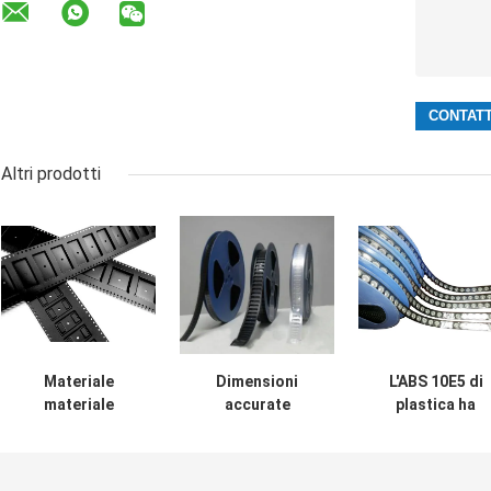
Altri prodotti
Materiale
Dimensioni
L'ABS 10E5 di
materiale
accurate
plastica ha
dell'animale
impresse
impresso
domestico di Ps
conduttive del
elettricità stati
del pc di Smt del
nastro e della
del pacchetto d