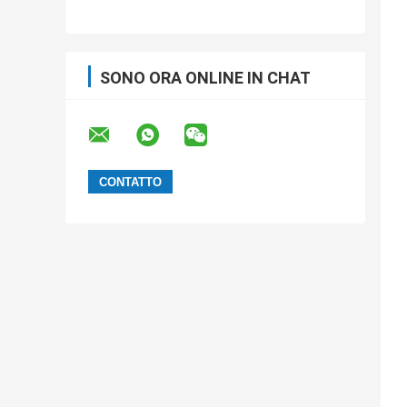
BGA, induttanza capacitiva, nastro
portante antistatico, elaborazione su
misura di nastro SMT
SONO ORA ONLINE IN CHAT