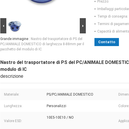
Prezzo:
Imballaggi particolar
Tempi di consegna:
Termini di pagamen
Capacità di aliment
Grande immagine :
Nastro del trasportatore di PS del
Contatto
PC/ANIMALE DOMESTICO di larghezza 8-88mm per il
pacchetto del modulo di IC
Nastro del trasportatore di PS del PC/ANIMALE DOMESTICO
modulo di IC
descrizione
Materiale:
PS/PC/ANIMALE DOMESTICO
Dimen
Lunghezza:
Personalizzi
Colore
10E5-10E10 / NO
Valore ESD:
Applic