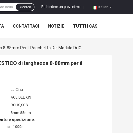
Richiedere un preventivo
Ricerca
|
Italian
TÀ
CONTATTACI
NOTIZIE
TUTTI I CASI
 8-88mm Per Il Pacchetto Del Modulo Di IC
STICO di larghezza 8-88mm per il
La Cina
ACE DELIXIN
ROHS,SGS
8mm-88mm
nto e spedizione:
minimo:
1000m