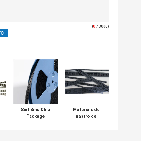
(
0
/ 3000)
Smt Smd Chip
Materiale del
Package
nastro del
Embossed Carrier
trasportatore
ca
Tape e nastro
impresso PC per il
el
della copertura
trasformatore