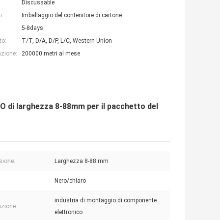
Discussable
i:
Imballaggio del contenitore di cartone
5-8days
to:
T/T, D/A, D/P, L/C, Western Union
azione:
200000 metri al mese
 di larghezza 8-88mm per il pacchetto del
sione:
Larghezza 8-88 mm
:
Nero/chiaro
industria di montaggio di componente
azione:
elettronico