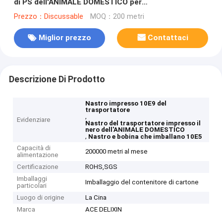
di PS dell'ANIMALE DOMESTICO per
elettronico/ricambi auto
Prezzo：Discussable
MOQ：200 metri
Miglior prezzo
Contattaci
Descrizione Di Prodotto
Nastro impresso 10E9 del
trasportatore
,
Evidenziare
Nastro del trasportatore impresso il
nero dell'ANIMALE DOMESTICO
,
Nastro e bobina che imballano 10E5
Capacità di
200000 metri al mese
alimentazione
Certificazione
ROHS,SGS
Imballaggi
Imballaggio del contenitore di cartone
particolari
Luogo di origine
La Cina
Marca
ACE DELIXIN