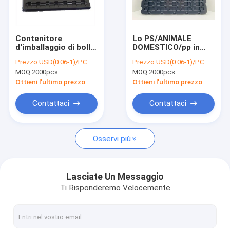
Fatory Tour
Controllo di qualità
Contenitore
Lo PS/ANIMALE
d'imballaggio di bolla
DOMESTICO/pp in
Contattaci
nera, vassoi di ESD
condizioni ambientali
Prezzo:
USD(0.06-1)/PC
Prezzo:
USD(0.06-1)/PC
per gusto conduttivo
produce delle bolle
MOQ:
2000pcs
MOQ:
2000pcs
del PWB non
sulla scatola
notizie
d'imballaggio per i
Ottieni l'ultimo prezzo
Ottieni l'ultimo prezzo
componenti
elettronici
Tutti i casi
Contattaci
Contattaci
Osservi più
Nastro d'imballaggio di ESD
Nastro impresso del trasportatore
Lasciate Un Messaggio
Ti Risponderemo Velocemente
Cancello girevole sicuro dell'entrata
Accessori del locale senza polvere