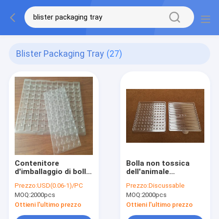
Blister Packaging Tray
(27)
Contenitore
Bolla non tossica
d'imballaggio di bolla
dell'animale
non tossica, vassoio
domestico che
Prezzo:
USD(0.06-1)/PC
Prezzo:
Discussable
del PWB dell'ANIMALE
imballa
MOQ:
2000pcs
MOQ:
2000pcs
DOMESTICO/PVC ESD
certificazione
inodoro
riciclabile dello SGS
Ottieni l'ultimo prezzo
Ottieni l'ultimo prezzo