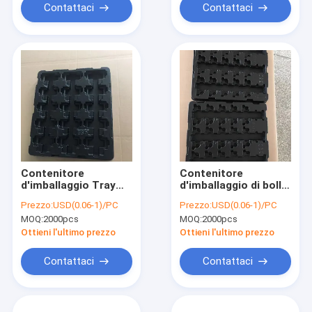
Contattaci
Contattaci
Contenitore
Contenitore
d'imballaggio Tray
d'imballaggio di bolla
For Electronic
nera dell'ANIMALE
Prezzo:
USD(0.06-1)/PC
Prezzo:
USD(0.06-1)/PC
Component di termo
DOMESTICO,
MOQ:
2000pcs
MOQ:
2000pcs
bolla di ACE DELIXIN
imballaggio dei
vassoi del cioccolato
Ottieni l'ultimo prezzo
Ottieni l'ultimo prezzo
di ROHS
Contattaci
Contattaci