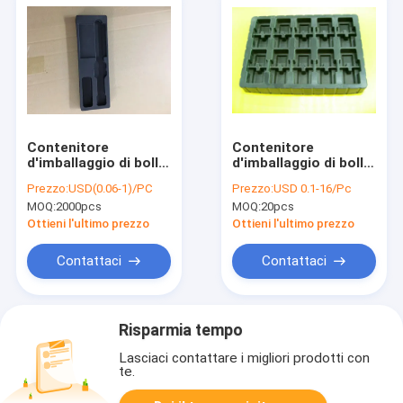
Contenitore
Contenitore
d'imballaggio di bolla
d'imballaggio di bolla
di protezione di ESD,
leggera, vassoio
Prezzo:
USD(0.06-1)/PC
Prezzo:
USD 0.1-16/Pc
vassoio interno di
della bolla del
MOQ:
2000pcs
MOQ:
20pcs
plastica di PET/PVC
cioccolato di 10E4-
10E11 ESD
Ottieni l'ultimo prezzo
Ottieni l'ultimo prezzo
Contattaci
Contattaci
Risparmia tempo
Lasciaci contattare i migliori prodotti con
te.