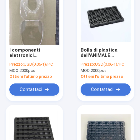
I componenti
Bolla di plastica
elettronici
dell'ANIMALE
producono delle bolle
DOMESTICO pp PS
Prezzo:
USD(0.06-1)/PC
Prezzo:
USD(0.06-1)/PC
sul gusto
che imballa anti
MOQ:
2000pcs
MOQ:
2000pcs
trasparente
corrosione per il chip
d'imballaggio
elettronico
Ottieni l'ultimo prezzo
Ottieni l'ultimo prezzo
dell'esposizione della
scatola non
Contattaci
Contattaci
Casa
Prodotti
Chi siamo