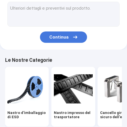
Nastro di copertura
Metropolitana di ESD
Carrete di plastica
Continua
Vassoi di plastica di ESD
Contenitore d'imballaggio di bolla
Le Nostre Categorie
Sedia delle feci di ESD
Anti accessori statici
Nastro d'imballaggio
Nastro impresso del
Cancello girev
di ESD
trasportatore
sicuro dell'ent