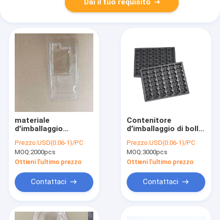
Dai il tuo requisito
materiale
Contenitore
d'imballaggio
d'imballaggio di bolla
dell'ANIMALE
di ACE DELIXIN CYMK,
Prezzo:
USD(0.06-1)/PC
Prezzo:
USD(0.06-1)/PC
DOMESTICO pp PS
vassoi d'imballaggio
MOQ:
2000pcs
MOQ:
3000pcs
del contenitore di
del cioccolato nero
bolla elettronica
Ottieni l'ultimo prezzo
Ottieni l'ultimo prezzo
rispettoso
dell'ambiente
Contattaci
Contattaci