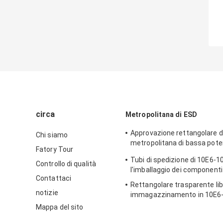
circa
Metropolitana di ESD
Approvazione rettangolare di
Chi siamo
metropolitana di bassa pot
Fatory Tour
imballaggio di plastica
Tubi di spedizione di 10E6-1
Controllo di qualità
l'imballaggio dei componenti 
Contattaci
Rettangolare trasparente lib
notizie
immagazzinamento in 10E6-
metropolitana dell'alogeno 
Mappa del sito