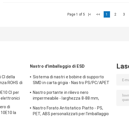
Page 1 of 5
|<
<<
1
2
3
Las
Nastro d'imballaggio di ESD
 CI della
Sistema di nastri e bobine di supporto
enza ROHS di
SMD in carta grigia - Nastro PS/PC/APET
diretto da fabbrica, personalizzato con
0E10 CI per
Nastro portante in rilievo nero
tasche profonde fino a 25 mm
elettronici
impermeabile - larghezza 8-88 mm,
materiale PS/PET/PC, tipi antistatici e
ero di
Nastro Forato Antistatico Piatto - PS,
non antistatici
10E10 la
PET, ABS personalizzati per l'imballaggio
PETG CI
di componenti SMT/SMD