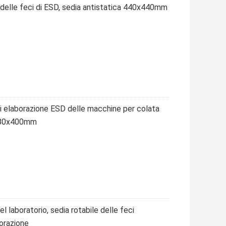
a delle feci di ESD, sedia antistatica 440x440mm
à di elaborazione ESD delle macchine per colata
a 480x400mm
l laboratorio, sedia rotabile delle feci
borazione