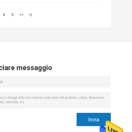
4
5
>>
>|
ciare messaggio