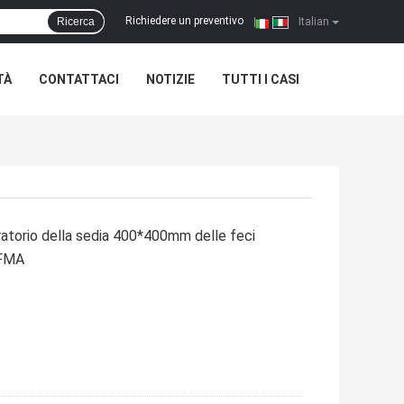
Richiedere un preventivo
Ricerca
|
Italian
TÀ
CONTATTACI
NOTIZIE
TUTTI I CASI
ratorio della sedia 400*400mm delle feci
IFMA