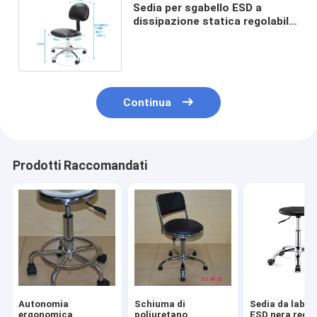
Sedia per sgabello ESD a
dissipazione statica regolabile
510-700 mm per camera bianca
Continua
Prodotti Raccomandati
Autonomia
Schiuma di
Sedia da labor
ergonomica
poliuretano
ESD nera regol