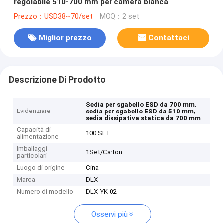
regolabile 510-700 mm per camera bianca
Prezzo：USD38~70/set
MOQ：2 set
Miglior prezzo
Contattaci
Descrizione Di Prodotto
,
Sedia per sgabello ESD da 700 mm
Evidenziare
,
sedia per sgabello ESD da 510 mm
sedia dissipativa statica da 700 mm
Capacità di
100 SET
alimentazione
Imballaggi
1Set/Carton
particolari
Luogo di origine
Cina
Marca
DLX
Numero di modello
DLX-YK-02
Osservi più