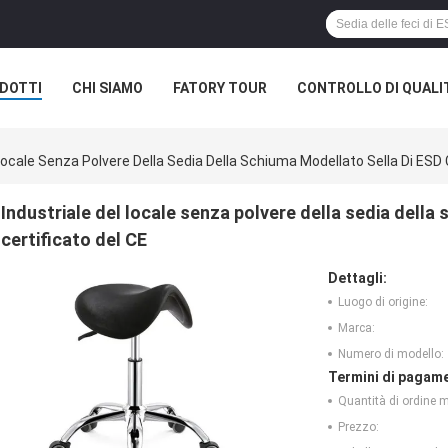
DOTTI
CHI SIAMO
FATORY TOUR
CONTROLLO DI QUALI
Locale Senza Polvere Della Sedia Della Schiuma Modellato Sella Di ESD C
Industriale del locale senza polvere della sedia della 
certificato del CE
Dettagli:
Luogo di origine:
Marca:
Numero di modello:
Termini di pagame
Quantità di ordine 
Prezzo: