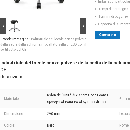
Imballaggi particolar
Tempi di consegna:
Termini di pagamen
Capacità di aliment
Contatto
Grande immagine :
Industriale del locale senza polvere
della sedia della schiuma modellato sella di ESD con il
certificato del CE
Industriale del locale senza polvere della sedia della schium
CE
descrizione
Nylon dell'unità di elaborazione Foam+
Materiale:
Gamma
Sponge+aluminium alloy+ESD di ESD
Dimensione:
290 mm
Lettur
Colore:
Nero
Nome: