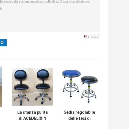
(
0
/ 3000)
D
La stanza pulita
Sedia regolabile
di ACEDELIXIN
delle feci di
tà
ESD presiede
altezza ESD, anti