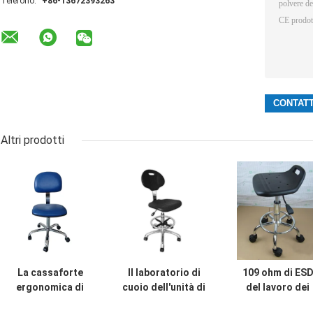
Telefono:
+86-13672393263
Altri prodotti
La cassaforte
Il laboratorio di
109 ohm di ES
ergonomica di
cuoio dell'unità di
del lavoro dei
ESD presiede
elaborazione
panchetti di uni