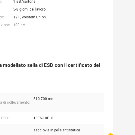
i:
1 set/cartone
5-8 giorni del lavoro
to:
T/T, Western Union
azione:
100 set
a modellato sella di ESD con il certificato del
510-700 mm
 di sollevamento:
a ESD:
10E6-10E10
seggiovia in pelle antistatica