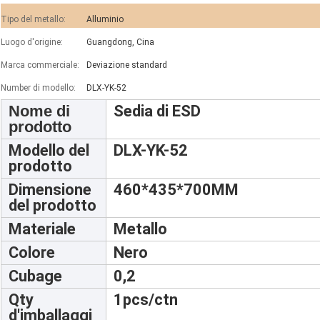
Tipo del metallo:
Alluminio
Luogo d'origine:
Guangdong, Cina
Marca commerciale:
Deviazione standard
Number di modello:
DLX-YK-52
Nome di
Sedia di ESD
prodotto
Modello del
DLX-YK-52
prodotto
Dimensione
460*435*700MM
del prodotto
Materiale
Metallo
Colore
Nero
Cubage
0,2
Qty
1pcs/ctn
d'imballaggi