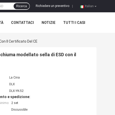
Richiedere un preventivo
Ricerca
|
Italian
TÀ
CONTATTACI
NOTIZIE
TUTTI I CASI
on Il Certificato Del CE
schiuma modellato sella di ESD con il
La Cina
DLX
DLX-YK-52
nto e spedizione:
minimo:
2 set
Discussible