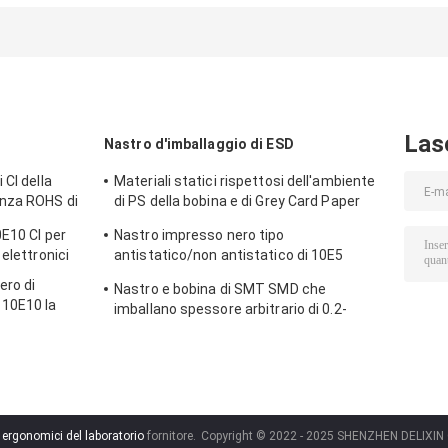
440x410mm
della lega di
di elaborazion
anello regolabile
alluminio usa la
della sedia
del piede e di
sedia
320x300mm un
altezza
inossidabile
formazione di
antistatica di ESD
volta
Las
Nastro d'imballaggio di ESD
 CI della
Materiali statici rispettosi dell'ambiente
enza ROHS di
di PS della bobina e di Grey Card Paper
Smd Tape anti
0E10 CI per
Nastro impresso nero tipo
elettronici
antistatico/non antistatico di 10E5
impermeabile del trasportatore
ero di
Nastro e bobina di SMT SMD che
10E10 la
imballano spessore arbitrario di 0.2-
PETG CI
0.5mm
 ergonomici del laboratorio
fornitore.
Copyright © 2022 - 2025 SHENZHEN DELIXIN CO