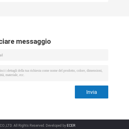
e
l'anti elettricità
sedia statica del
statica per la
laboratorio
a
fabbrica
dell'unità di
farmaceutica
elaborazione
ciare messaggio
.,LTD. All Rights Reserved. Developed by
ECER