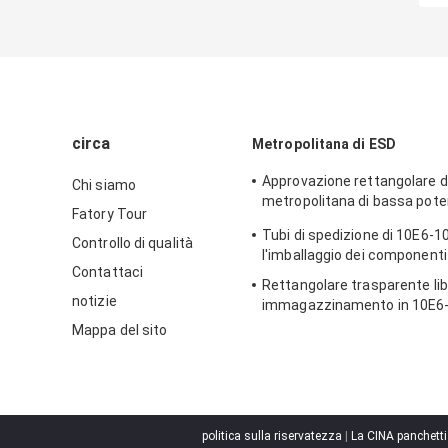
circa
Metropolitana di ESD
Approvazione rettangolare di
Chi siamo
metropolitana di bassa pot
Fatory Tour
imballaggio di plastica
Tubi di spedizione di 10E6-1
Controllo di qualità
l'imballaggio dei componenti 
Contattaci
Rettangolare trasparente lib
notizie
immagazzinamento in 10E6-
metropolitana dell'alogeno 
Mappa del sito
politica sulla riservatezza
|
La CINA panchetti