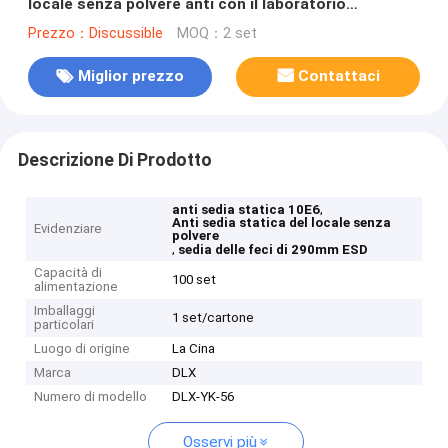
locale senza polvere anti con il laboratorio
commerciale della mobilia di resto del piede
Prezzo：Discussible
MOQ：2 set
Miglior prezzo
Contattaci
Descrizione Di Prodotto
,
anti sedia statica 10E6
Anti sedia statica del locale senza
Evidenziare
polvere
,
sedia delle feci di 290mm ESD
Capacità di
100 set
alimentazione
Imballaggi
1 set/cartone
particolari
Luogo di origine
La Cina
Marca
DLX
Numero di modello
DLX-YK-56
Osservi più