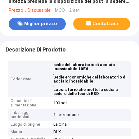
altezza presiede la disposizione dei posti a sedere
ergonomica del laboratorio
Prezzo：Discussible
MOQ：2 set
Miglior prezzo
Contattaci
Descrizione Di Prodotto
sedie del laboratorio di acciaio
inossidabile 10E6
,
Sedie ergonomiche del laboratorio di
Evidenziare
acciaio inossidabile
,
Laboratorio che mette la sedia a
sedere delle feci di ESD
Capacità di
100 set
alimentazione
Imballaggi
1 set/cartone
particolari
Luogo di origine
La Cina
Marca
DLX