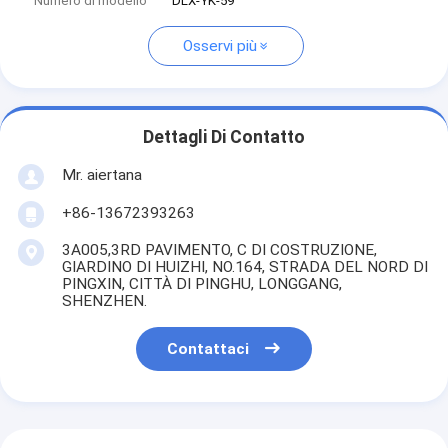
Numero di modello
DLX-YK-59
Osservi più
Dettagli Di Contatto
Mr. aiertana
+86-13672393263
3A005,3RD PAVIMENTO, C DI COSTRUZIONE,
GIARDINO DI HUIZHI, NO.164, STRADA DEL NORD DI
PINGXIN, CITTÀ DI PINGHU, LONGGANG,
SHENZHEN.
Contattaci