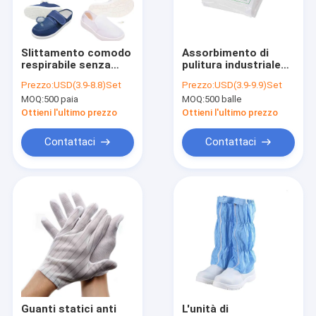
Fatory Tour
Controllo di qualità
Slittamento comodo
Assorbimento di
respirabile senza
pulitura industriale
Contattaci
polvere dell'unità di
senza polvere del
Prezzo:
USD(3.9-8.8)Set
Prezzo:
USD(3.9-9.9)Set
elaborazione del
petrolio e di acqua
MOQ:
500 paia
MOQ:
500 balle
fondo del PVC di
della lente della carta
notizie
Mesh Top Anti Static
0609
Ottieni l'ultimo prezzo
Ottieni l'ultimo prezzo
Shoes non
Tutti i casi
Contattaci
Contattaci
Nastro d'imballaggio di ESD
Cancello girevole sicuro dell'entrata
Accessori del locale senza polvere
Nastro di copertura
Guanti statici anti
L'unità di