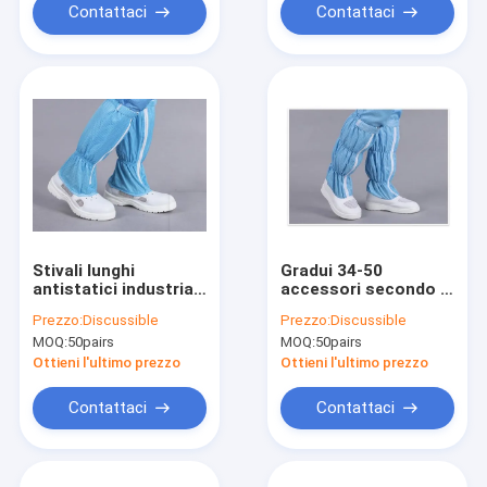
34-46
Contattaci
Contattaci
Stivali lunghi
Gradui 34-50
antistatici industriali
accessori secondo la
- 220-300mm, tomaia
misura del locale
Prezzo:
Discussible
Prezzo:
Discussible
in pelle PU con
senza polvere, anti
MOQ:
50pairs
MOQ:
50pairs
tessuto conduttivo
stivali statici del
per camere bianche
lavoro con il PVC
Ottieni l'ultimo prezzo
Ottieni l'ultimo prezzo
ESD
Outsole
Contattaci
Contattaci