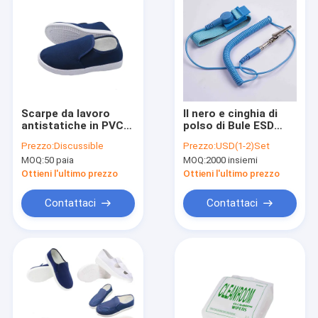
Scarpe da lavoro
Il nero e cinghia di
antistatiche in PVC
polso di Bule ESD
caldo invernale,
anti 0.1mm statici
Prezzo:
Discussible
Prezzo:
USD(1-2)Set
morbide, comode,
ACE DELIXIN
MOQ:
50 paia
MOQ:
2000 insiemi
con suole spesse
Ottieni l'ultimo prezzo
Ottieni l'ultimo prezzo
Contattaci
Contattaci
Casa
Prodotti
Chi siamo