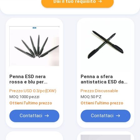
Dai il tuo requisito
Penna ESD nera
Penna a sfera
rossa e blu per
antistatica ESD da
camera bianca,
0,7 mm con vari
Prezzo:
USD 0.3/pc(EXW)
Prezzo:
Discussable
lunghezza 140 mm,
colori di inchiostro,
MOQ:
1000 pezzi
MOQ:
50 PZ
conforme
custodia in plastica
all'ergonomia
nera
Ottieni l'ultimo prezzo
Ottieni l'ultimo prezzo
Contattaci
Contattaci