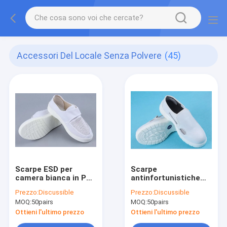
Accessori Del Locale Senza Polvere
(45)
Scarpe ESD per
Scarpe
camera bianca in PU
antinfortunistiche
e tela - 34-46,
ESD traspiranti a rete
Prezzo:
Discussible
Prezzo:
Discussible
Traspiranti su tre
4-Mesh con apertura
MOQ:
50pairs
MOQ:
50pairs
lati, Velcro, per
laterale bianca - PU e
alimenti e
tela, antistatiche e
Ottieni l'ultimo prezzo
Ottieni l'ultimo prezzo
farmaceutica
anti-collisione, taglia