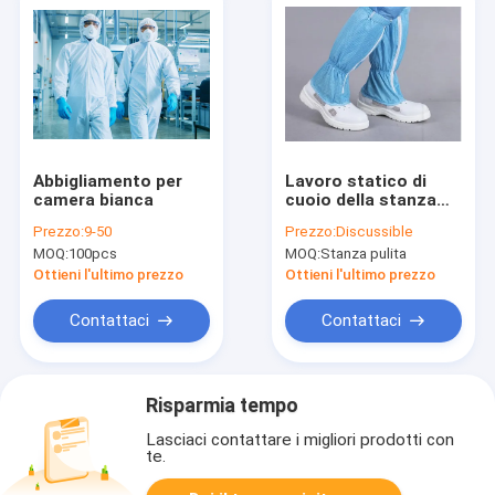
Abbigliamento per
Lavoro statico di
camera bianca
cuoio della stanza
pulita dell'unità di
Prezzo:
9-50
Prezzo:
Discussible
elaborazione l'anti
MOQ:
100pcs
MOQ:
Stanza pulita
inizializza arieggiato
e comodo
Ottieni l'ultimo prezzo
Ottieni l'ultimo prezzo
Contattaci
Contattaci
Risparmia tempo
Lasciaci contattare i migliori prodotti con
te.