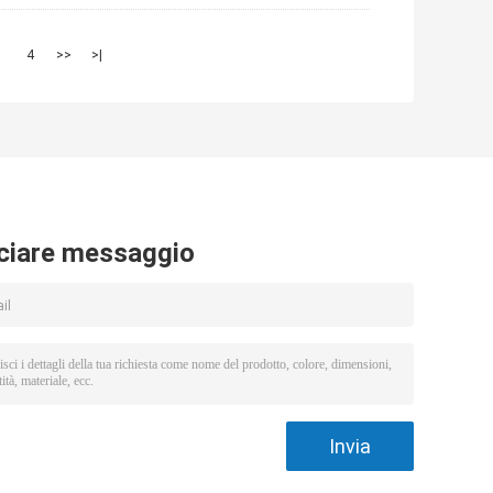
3
4
>>
>|
ciare messaggio