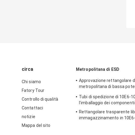
circa
Metropolitana di ESD
Approvazione rettangolare di
Chi siamo
metropolitana di bassa pot
Fatory Tour
imballaggio di plastica
Tubi di spedizione di 10E6-1
Controllo di qualità
l'imballaggio dei componenti 
Contattaci
Rettangolare trasparente lib
notizie
immagazzinamento in 10E6-
metropolitana dell'alogeno 
Mappa del sito