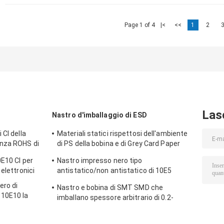
Page 1 of 4
|<
<<
1
2
Las
Nastro d'imballaggio di ESD
 CI della
Materiali statici rispettosi dell'ambiente
enza ROHS di
di PS della bobina e di Grey Card Paper
Smd Tape anti
0E10 CI per
Nastro impresso nero tipo
elettronici
antistatico/non antistatico di 10E5
impermeabile del trasportatore
ero di
Nastro e bobina di SMT SMD che
10E10 la
imballano spessore arbitrario di 0.2-
PETG CI
0.5mm